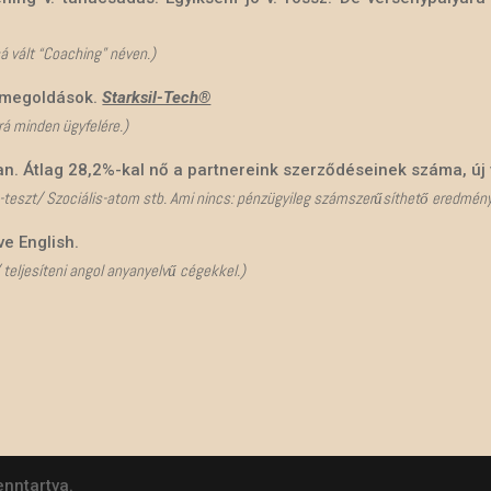
sá vált “Coaching” néven.)
 megoldások.
Starksil-Tech®
rá minden ügyfelére.)
n. Átlag 28,2%-kal nő a partnereink szerződéseinek száma, új 
-teszt/ Szociális-atom stb. Ami nincs: pénzügyileg számszerűsíthető eredmény
ve English.
teljesíteni angol anyanyelvű cégekkel.)
enntartva.