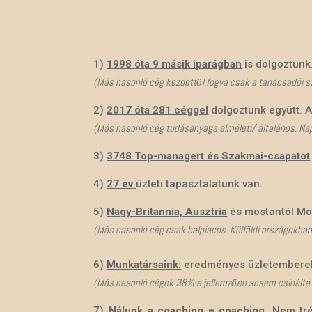
1)
1998
ót
a 9 másik iparágban
is dolgoztunk
(Más hasonló cég kezdettől fogva csak a tanácsadói s
2)
2017 óta 281 céggel
dolgoztunk együtt. 
(Más hasonló cég tudásanyaga elméleti/ általános. Napi
3)
3748 Top-managert és Szakmai-csapatot
4)
27 év
üzleti tapasztalatunk van.
5)
Nagy-Britannia, Ausztria
és mostantól Mo.
(Más hasonló cég csak belpiacos. Külföldi országokban 
6)
Munkatársaink:
eredményes üzletemberek
(Más hasonló cégek 98%-a jellemzően sosem csinálta 
7)
Nálunk a coaching = coaching.
Nem trén