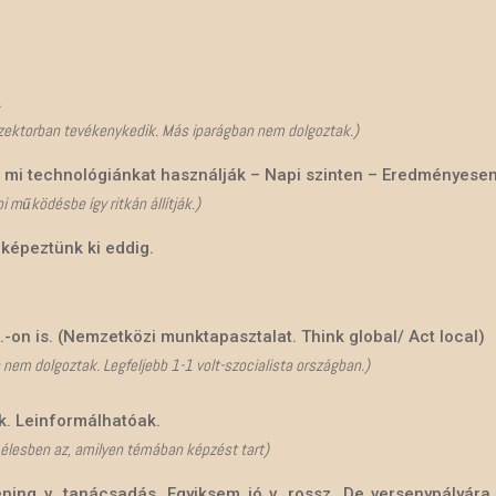
.
zektorban tevékenykedik. Más iparágban nem dolgoztak.)
A mi technológiánkat használják – Napi szinten – Eredményesen
 működésbe így ritkán állítják.)
képeztünk ki eddig.
-on is. (Nemzetközi munktapasztalat. Think global/ Act local)
nem dolgoztak. Legfeljebb 1-1 volt-szocialista országban.)
. Leinformálhatóak.
élesben az, amilyen témában képzést tart)
ing v. tanácsadás. Egyiksem jó v. rossz. De versenypályára