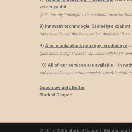
versenyautót.
(Sok más cég “
tréninget v. tanácsadást” ad el divatos
8) I
nnovatív technológia.
Személyre szabott
(Más hasonló cég “általános, sablon” modulokat lleszt 
9)
A mi munkánknak pénzügyi
e
redménye
va
(Más hasonló cégnél inkább van: Johari-ablak/ Kilmann
10)
All of our services are available
– in nati
(Más hasonló cég nem tud tárgyalni/ szerződést kötni/ 
Good now gets Better
Starksil Csoport
© 2017-2026 Starksil Csoport. Minden jog f