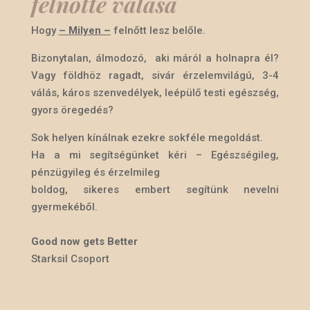
felnőtté válása
Hogy
– Milyen –
felnőtt lesz belőle.
Bizonytalan, álmodozó, aki máról a holnapra él?
Vagy földhöz ragadt, sivár érzelemvilágú, 3-4
válás, káros szenvedélyek, leépülő testi egészség,
gyors öregedés?
Sok helyen kínálnak ezekre sokféle megoldást.
Ha a mi segítségünket kéri – Egészségileg,
pénzügyileg és érzelmileg
boldog, sikeres embert segítünk nevelni
gyermekéből.
Good now gets Better
Starksil Csoport