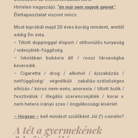
Hirtelen nagyszájú:
“én már nem vagyok gyerek”
.
Élettapasztalat viszont nincs.
Most kipróbál majd 20 éves koráig mindent, amitől
eddig Ön óvta.
– Tiltott doppinggal élsport / otthonülős tunyaság
/ videojáték-függőség.
– Iskolában bukásra áll / rossz társaságba
keveredik.
– Cigaretta / drog / alkohol / éjszakázás /
netfüggőség/ végnélküli zabálás-szélsőséges
elhízás / kóros nem-evés, anorexia / tiltott bulik /
fesztiválok / illegális szerencsejáték / korai v.
nem hetero irányú szex / öngyilkossági kísérlet.
– Hogyan –
kell mindezt szülőként Jól (!) csinálni?
A tét a gyermekének