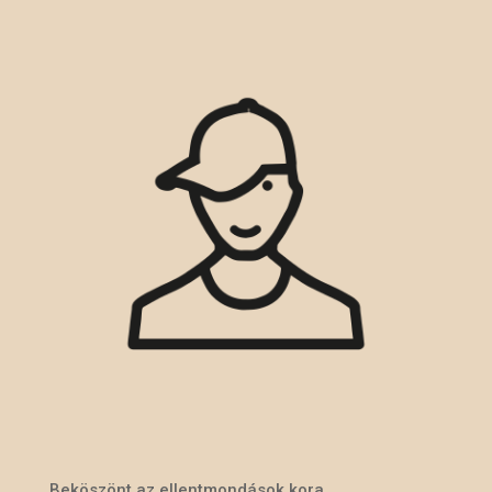
Beköszönt az ellentmondások kora.