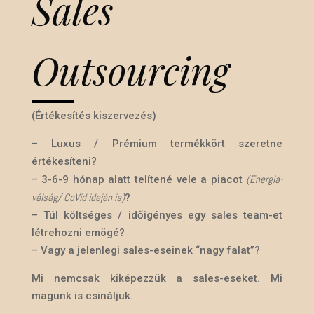
Sales
Outsourcing
(Értékesítés kiszervezés)
– Luxus / Prémium termékkört szeretne
értékesíteni?
(Energia-
– 3-6-9 hónap alatt telítené vele a piacot
válság/ CoVid idején is)
?
– Túl költséges / időigényes egy sales team-et
létrehozni emögé?
– Vagy a jelenlegi sales-eseinek “nagy falat”?
Mi nemcsak kiképezzük a sales-eseket. M
i
magunk is csináljuk.