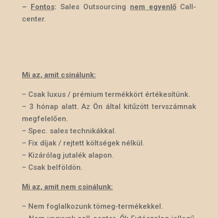
–
Fontos
:
Sales Outsourcing
nem egyenlő
Call-
center.
Mi az, amit csinálunk:
–
Csak luxus / prémium termékkört értékesítünk.
– 3 hónap alatt. Az Ön által kitűzött tervszámnak
megfelelően.
– Spec. sales technikákkal.
– Fix díjak / rejtett költségek nélkül.
– Kizárólag jutalék alapon.
– Csak belföldön.
Mi az, amit nem csinálunk:
–
Nem foglalkozunk tömeg-termékekkel.