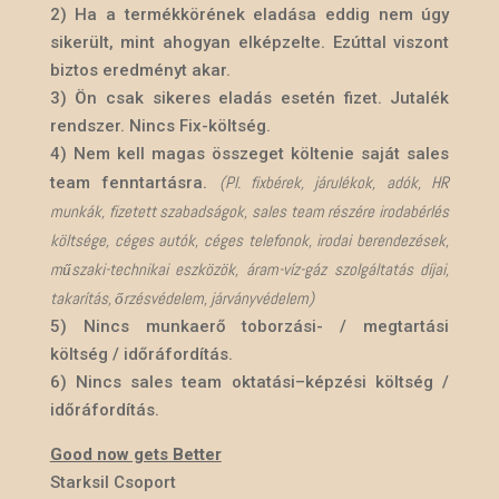
2) Ha a termékkörének eladása eddig nem úgy
sikerült, mint ahogyan elképzelte. Ezúttal viszont
biztos eredményt akar.
3) Ön csak sikeres eladás esetén fizet. Jutalék
rendszer. Nincs Fix-költség.
4) Nem kell magas összeget költenie saját sales
(Pl. fixbérek, járulékok, adók, HR
team fenntartásra.
munkák, fizetett szabadságok, sales team részére irodabérlés
költsége, céges autók, céges telefonok, irodai berendezések,
műszaki-technikai eszközök, áram-víz-gáz szolgáltatás díjai,
takarítás, őrzésvédelem, járványvédelem)
5) Nincs munkaerő toborzási- / megtartási
költség / időráfordítás.
6) Nincs sales team oktatási–képzési költség /
időráfordítás.
Good now gets Better
Starksil Csoport